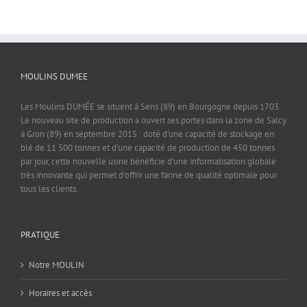
MOULINS DUMEE
Les Moulins DUMÉE se situent à Sens (89) en Bourgogne depuis 1703.
Le nouveau site de production a ouvert ses portes dans la zone de Salcy
à Gron (89) en septembre 2015 : doté d'une capacité de stockage en
blé de 11 500 tonnes et d'une capacité de production de 450 tonnes
par jour, cette nouvelle usine bénéficie d'une informatisation globale
très innovante qui permet d'offrir une farine de qualité optimale pour
tous les clients.
PRATIQUE
Notre MOULIN
Horaires et accès