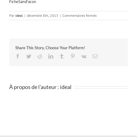
FicheSansFacon
sur
Par
ideal
|
décembre 8th, 2015
|
Commentaires fermés
FicheSansFacon
Share This Story, Choose Your Platform!
Facebook
Twitter
Reddit
LinkedIn
Tumblr
Pinterest
Vk
Email
À propos de l'auteur :
ideal