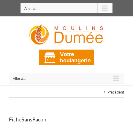
Passer
au
Aller à...
contenu
Aller à...
Précédent
FicheSansFacon