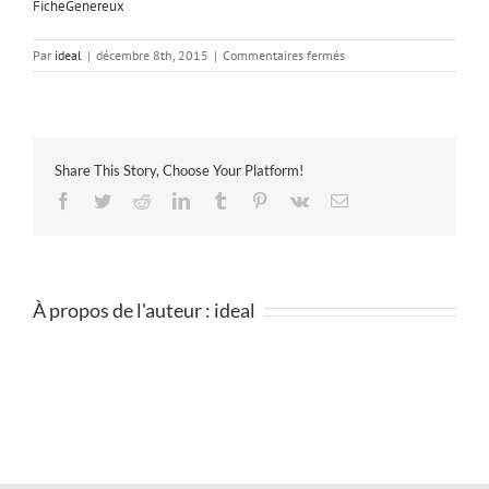
FicheGenereux
sur
Par
ideal
|
décembre 8th, 2015
|
Commentaires fermés
FicheGenereux
Share This Story, Choose Your Platform!
Facebook
Twitter
Reddit
LinkedIn
Tumblr
Pinterest
Vk
Email
À propos de l'auteur :
ideal