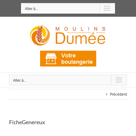
Passer
au
Aller à...
contenu
Aller à...
Précédent
FicheGenereux