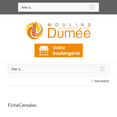
Passer
au
Aller à...
contenu
Aller à...
Précédent
FicheCereales