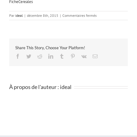
FicheCereales
sur
Par
ideal
|
décembre 8th, 2015
|
Commentaires fermés
FicheCereales
Share This Story, Choose Your Platform!
Facebook
Twitter
Reddit
LinkedIn
Tumblr
Pinterest
Vk
Email
À propos de l'auteur :
ideal