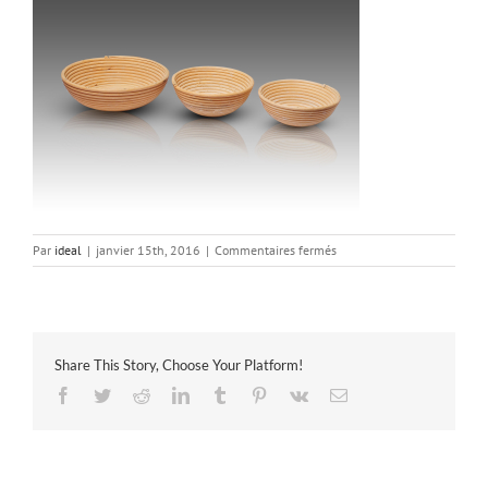
sur
Par
ideal
|
janvier 15th, 2016
|
Commentaires fermés
Dumee_pagnettes
Share This Story, Choose Your Platform!
Facebook
Twitter
Reddit
LinkedIn
Tumblr
Pinterest
Vk
Email