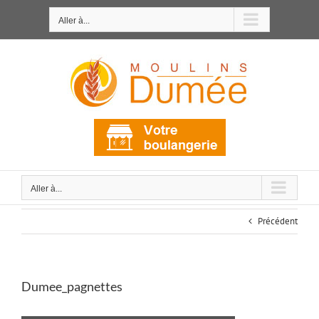
Passer
au
Aller à...
contenu
Aller à...
Précédent
Dumee_pagnettes