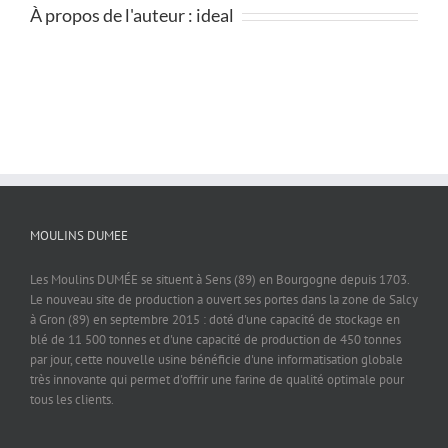
À propos de l'auteur :
ideal
MOULINS DUMEE
Les Moulins DUMÉE se situent à Sens (89) en Bourgogne depuis 1703.
Le nouveau site de production a ouvert ses portes dans la zone de Salcy
à Gron (89) en septembre 2015 : doté d'une capacité de stockage en
blé de 11 500 tonnes et d'une capacité de production de 450 tonnes
par jour, cette nouvelle usine bénéficie d'une informatisation globale
très innovante qui permet d'offrir une farine de qualité optimale pour
tous les clients.