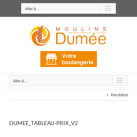
Passer
au
Aller à...
contenu
Aller à...
Précédent
DUMEE_TABLEAU-PRIX_V2