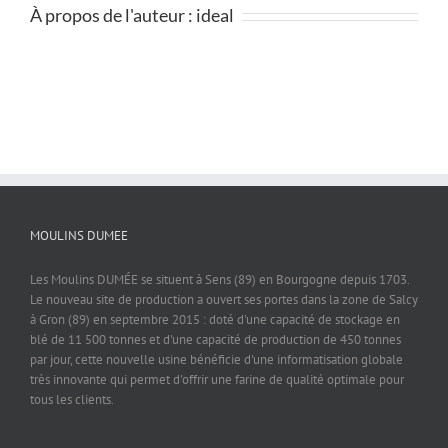
À propos de l'auteur :
ideal
MOULINS DUMEE
Les Moulins DUMÉE se situent à Sens (89) en Bourgogne depuis 1703.
Le nouveau site de production a ouvert ses portes dans la zone de Salcy
à Gron (89) en septembre 2015 : doté d'une capacité de stockage en
blé de 11 500 tonnes et d'une capacité de production de 450 tonnes
par jour, cette nouvelle usine bénéficie d'une informatisation globale
très innovante qui permet d'offrir une farine de qualité optimale pour
tous les clients.