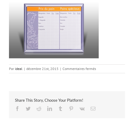
sur
Par
ideal
|
décembre 21st, 2015
|
Commentaires fermés
DUMEE_TABLEAU-
PRIX_V2
Share This Story, Choose Your Platform!
Facebook
Twitter
Reddit
LinkedIn
Tumblr
Pinterest
Vk
Email