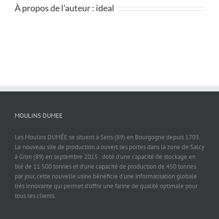
À propos de l'auteur :
ideal
MOULINS DUMEE
Les Moulins DUMÉE se situent à Sens (89) en Bourgogne depuis 1703.
Le nouveau site de production a ouvert ses portes dans la zone de Salcy
à Gron (89) en septembre 2015 : doté d'une capacité de stockage en
blé de 11 500 tonnes et d'une capacité de production de 450 tonnes
par jour, cette nouvelle usine bénéficie d'une informatisation globale
très innovante qui permet d'offrir une farine de qualité optimale pour
tous les clients.