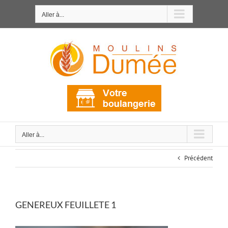
Passer
au
Aller à...
contenu
Aller à...
Précédent
GENEREUX FEUILLETE 1