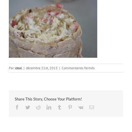
sur
Par
ideal
|
décembre 21st, 2015
|
Commentaires fermés
GENEREUX
FEUILLETE
1
Share This Story, Choose Your Platform!
Facebook
Twitter
Reddit
LinkedIn
Tumblr
Pinterest
Vk
Email